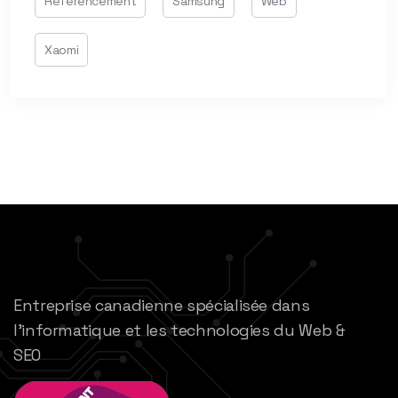
Référencement
Samsung
Web
Xaomi
Entreprise canadienne spécialisée dans
l’informatique et les technologies du Web &
SEO